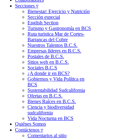
Secciones ▿
Bienestar: Ejercicio y Nutrición
Sección especial
English Section
Turismo y Gastronomía en BCS
Ruta turistica Mar de Cortes-
Barrancas del Cobre
Nuestros Talentos B.C.S.
Empresas líderes en B.C.S.
Postales de B.C.S.
Sitios web en B.C.S.
Sociales B.C.S
¿A donde ir en BCS?
Gobiernos y Vida Política en
BCS
Sustentabilidad Sudcalifornia
Ofertas en B.C.S.
Bienes Raíces en B.C.S.
Ciencia y biodiversidad
sudcalifornia
Vida Nocturna en BCS
Quiénes Somos
Contáctenos ▿
Comentarios al sitio