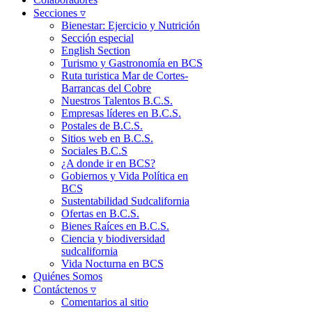
Secciones ▿
Bienestar: Ejercicio y Nutrición
Sección especial
English Section
Turismo y Gastronomía en BCS
Ruta turistica Mar de Cortes-
Barrancas del Cobre
Nuestros Talentos B.C.S.
Empresas líderes en B.C.S.
Postales de B.C.S.
Sitios web en B.C.S.
Sociales B.C.S
¿A donde ir en BCS?
Gobiernos y Vida Política en
BCS
Sustentabilidad Sudcalifornia
Ofertas en B.C.S.
Bienes Raíces en B.C.S.
Ciencia y biodiversidad
sudcalifornia
Vida Nocturna en BCS
Quiénes Somos
Contáctenos ▿
Comentarios al sitio