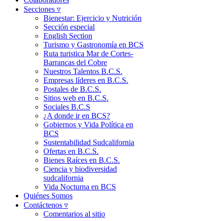
Secciones ▿
Bienestar: Ejercicio y Nutrición
Sección especial
English Section
Turismo y Gastronomía en BCS
Ruta turistica Mar de Cortes-
Barrancas del Cobre
Nuestros Talentos B.C.S.
Empresas líderes en B.C.S.
Postales de B.C.S.
Sitios web en B.C.S.
Sociales B.C.S
¿A donde ir en BCS?
Gobiernos y Vida Política en
BCS
Sustentabilidad Sudcalifornia
Ofertas en B.C.S.
Bienes Raíces en B.C.S.
Ciencia y biodiversidad
sudcalifornia
Vida Nocturna en BCS
Quiénes Somos
Contáctenos ▿
Comentarios al sitio