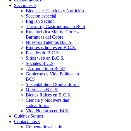
Secciones ▿
Bienestar: Ejercicio y Nutrición
Sección especial
English Section
Turismo y Gastronomía en BCS
Ruta turistica Mar de Cortes-
Barrancas del Cobre
Nuestros Talentos B.C.S.
Empresas líderes en B.C.S.
Postales de B.C.S.
Sitios web en B.C.S.
Sociales B.C.S
¿A donde ir en BCS?
Gobiernos y Vida Política en
BCS
Sustentabilidad Sudcalifornia
Ofertas en B.C.S.
Bienes Raíces en B.C.S.
Ciencia y biodiversidad
sudcalifornia
Vida Nocturna en BCS
Quiénes Somos
Contáctenos ▿
Comentarios al sitio