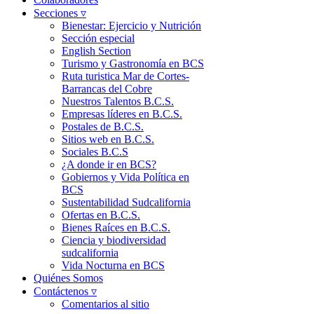
Secciones ▿
Bienestar: Ejercicio y Nutrición
Sección especial
English Section
Turismo y Gastronomía en BCS
Ruta turistica Mar de Cortes-
Barrancas del Cobre
Nuestros Talentos B.C.S.
Empresas líderes en B.C.S.
Postales de B.C.S.
Sitios web en B.C.S.
Sociales B.C.S
¿A donde ir en BCS?
Gobiernos y Vida Política en
BCS
Sustentabilidad Sudcalifornia
Ofertas en B.C.S.
Bienes Raíces en B.C.S.
Ciencia y biodiversidad
sudcalifornia
Vida Nocturna en BCS
Quiénes Somos
Contáctenos ▿
Comentarios al sitio