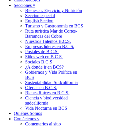
Secciones ▿
Bienestar: Ejercicio y Nutrición
Sección especial
English Section
Turismo y Gastronomía en BCS
Ruta turistica Mar de Cortes-
Barrancas del Cobre
Nuestros Talentos B.C.S.
Empresas líderes en B.C.S.
Postales de B.C.S.
Sitios web en B.C.S.
Sociales B.C.S
¿A donde ir en BCS?
Gobiernos y Vida Política en
BCS
Sustentabilidad Sudcalifornia
Ofertas en B.C.S.
Bienes Raíces en B.C.S.
Ciencia y biodiversidad
sudcalifornia
Vida Nocturna en BCS
Quiénes Somos
Contáctenos ▿
Comentarios al sitio