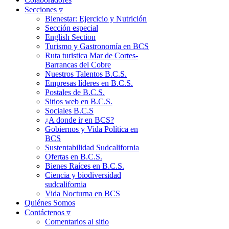
Secciones ▿
Bienestar: Ejercicio y Nutrición
Sección especial
English Section
Turismo y Gastronomía en BCS
Ruta turistica Mar de Cortes-
Barrancas del Cobre
Nuestros Talentos B.C.S.
Empresas líderes en B.C.S.
Postales de B.C.S.
Sitios web en B.C.S.
Sociales B.C.S
¿A donde ir en BCS?
Gobiernos y Vida Política en
BCS
Sustentabilidad Sudcalifornia
Ofertas en B.C.S.
Bienes Raíces en B.C.S.
Ciencia y biodiversidad
sudcalifornia
Vida Nocturna en BCS
Quiénes Somos
Contáctenos ▿
Comentarios al sitio