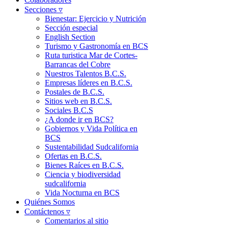
Secciones ▿
Bienestar: Ejercicio y Nutrición
Sección especial
English Section
Turismo y Gastronomía en BCS
Ruta turistica Mar de Cortes-
Barrancas del Cobre
Nuestros Talentos B.C.S.
Empresas líderes en B.C.S.
Postales de B.C.S.
Sitios web en B.C.S.
Sociales B.C.S
¿A donde ir en BCS?
Gobiernos y Vida Política en
BCS
Sustentabilidad Sudcalifornia
Ofertas en B.C.S.
Bienes Raíces en B.C.S.
Ciencia y biodiversidad
sudcalifornia
Vida Nocturna en BCS
Quiénes Somos
Contáctenos ▿
Comentarios al sitio