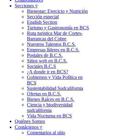
Secciones ▿
Bienestar: Ejercicio y Nutrición
Sección especial
English Section
Turismo y Gastronomía en BCS
Ruta turistica Mar de Cortes-
Barrancas del Cobre
Nuestros Talentos B.C.S.
Empresas líderes en B.C.S.
Postales de B.C.S.
Sitios web en B.C.S.
Sociales B.C.S
¿A donde ir en BCS?
Gobiernos y Vida Política en
BCS
Sustentabilidad Sudcalifornia
Ofertas en B.C.S.
Bienes Raíces en B.C.S.
Ciencia y biodiversidad
sudcalifornia
Vida Nocturna en BCS
Quiénes Somos
Contáctenos ▿
Comentarios al sitio