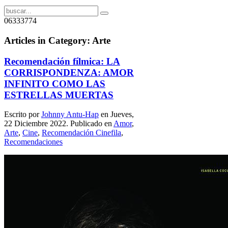
06333774
Articles in Category: Arte
Recomendación fílmica: LA
CORRISPONDENZA: AMOR
INFINITO COMO LAS
ESTRELLAS MUERTAS
Escrito por
Johnny Antu-Hap
en Jueves,
22 Diciembre 2022. Publicado en
Amor
,
Arte
,
Cine
,
Recomendación Cinefila
,
Recomendaciones