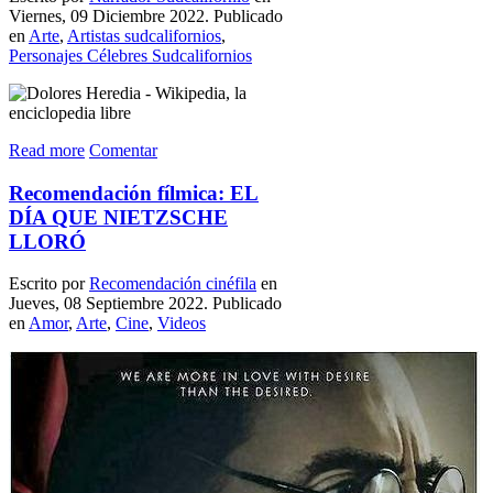
Viernes, 09 Diciembre 2022. Publicado
en
Arte
,
Artistas sudcalifornios
,
Personajes Célebres Sudcalifornios
Read more
Comentar
Recomendación fílmica: EL
DÍA QUE NIETZSCHE
LLORÓ
Escrito por
Recomendación cinéfila
en
Jueves, 08 Septiembre 2022. Publicado
en
Amor
,
Arte
,
Cine
,
Videos