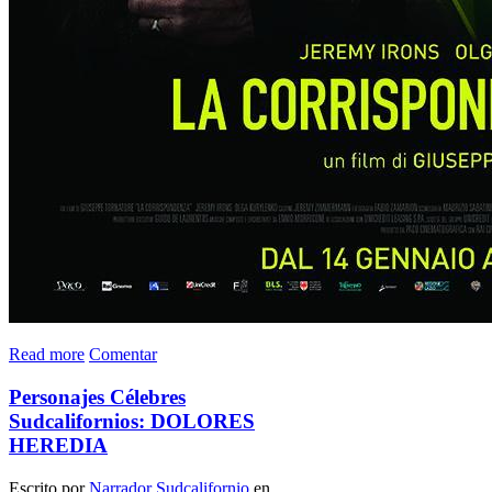
Read more
Comentar
Personajes Célebres
Sudcalifornios: DOLORES
HEREDIA
Escrito por
Narrador Sudcalifornio
en