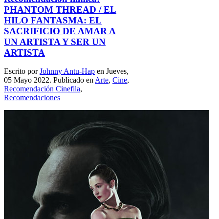
PHANTOM THREAD / EL
HILO FANTASMA: EL
SACRIFICIO DE AMAR A
UN ARTISTA Y SER UN
ARTISTA
Escrito por
Johnny Antu-Hap
en Jueves,
05 Mayo 2022. Publicado en
Arte
,
Cine
,
Recomendación Cinefila
,
Recomendaciones