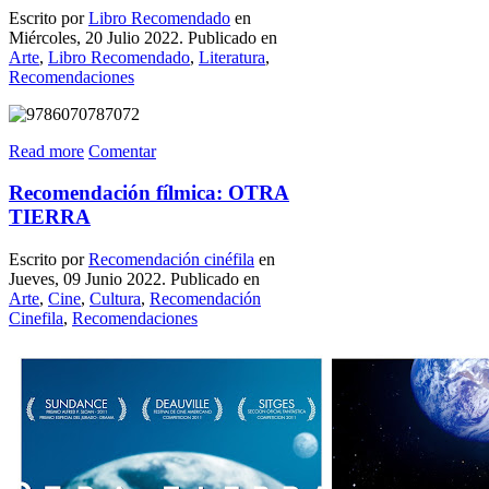
Escrito por
Libro Recomendado
en
Miércoles, 20 Julio 2022. Publicado en
Arte
,
Libro Recomendado
,
Literatura
,
Recomendaciones
Read more
Comentar
Recomendación fílmica: OTRA
TIERRA
Escrito por
Recomendación cinéfila
en
Jueves, 09 Junio 2022. Publicado en
Arte
,
Cine
,
Cultura
,
Recomendación
Cinefila
,
Recomendaciones