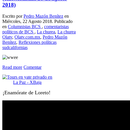
2018)
Escrito por
Pedro Mazón Benítez
en
Miércoles, 22 Agosto 2018. Publicado
en
Columnistas BCS
,
comentaristas
políticos de BCS
,
La churea
,
La churea
Olatv
,
Olatv.com.mx
,
Pedro Mazón
Benítez
,
Reflexiones políticas
sudcalifornias
Read more
Comentar
¡Enamórate de Loreto!