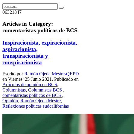
06321847
Articles in Category:
comentaristas políticos de BCS
Inspiracionista, expiracionista,
aspiracionista,
transpiracionista y
conspiracionista
Escrito por
Ramón Ojeda Mestre-QEPD
en Viernes, 25 Junio 2021. Publicado en
Artículos de opinión en BCS
,
Columnistas
,
Columnistas BCS
,
comentaristas políticos de BCS
,
Opinión
,
Ramón Ojeda Mestre
,
Reflexiones políticas sudcalifornias