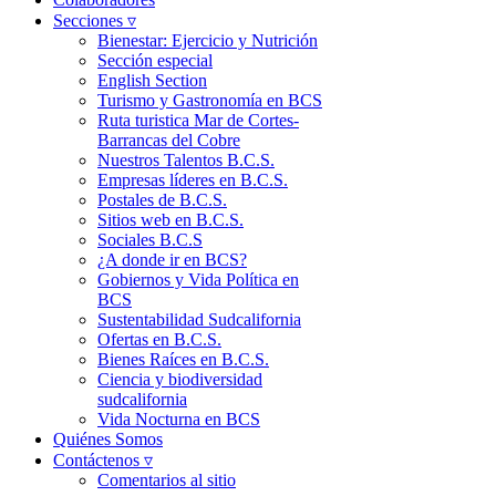
Secciones ▿
Bienestar: Ejercicio y Nutrición
Sección especial
English Section
Turismo y Gastronomía en BCS
Ruta turistica Mar de Cortes-
Barrancas del Cobre
Nuestros Talentos B.C.S.
Empresas líderes en B.C.S.
Postales de B.C.S.
Sitios web en B.C.S.
Sociales B.C.S
¿A donde ir en BCS?
Gobiernos y Vida Política en
BCS
Sustentabilidad Sudcalifornia
Ofertas en B.C.S.
Bienes Raíces en B.C.S.
Ciencia y biodiversidad
sudcalifornia
Vida Nocturna en BCS
Quiénes Somos
Contáctenos ▿
Comentarios al sitio