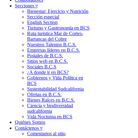
Secciones ▿
Bienestar: Ejercicio y Nutrición
Sección especial
English Section
Turismo y Gastronomía en BCS
Ruta turistica Mar de Cortes-
Barrancas del Cobre
Nuestros Talentos B.C.S.
Empresas líderes en B.C.S.
Postales de B.C.S.
Sitios web en B.C.S.
Sociales B.C.S
¿A donde ir en BCS?
Gobiernos y Vida Política en
BCS
Sustentabilidad Sudcalifornia
Ofertas en B.C.S.
Bienes Raíces en B.C.S.
Ciencia y biodiversidad
sudcalifornia
Vida Nocturna en BCS
Quiénes Somos
Contáctenos ▿
Comentarios al sitio