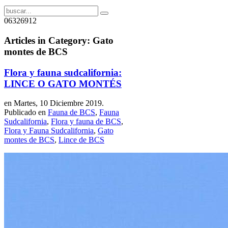
06326912
Articles in Category: Gato
montes de BCS
Flora y fauna sudcalifornia:
LINCE O GATO MONTÉS
en Martes, 10 Diciembre 2019.
Publicado en
Fauna de BCS
,
Fauna
Sudcalifornia
,
Flora y fauna de BCS
,
Flora y Fauna Sudcalifornia
,
Gato
montes de BCS
,
Lince de BCS