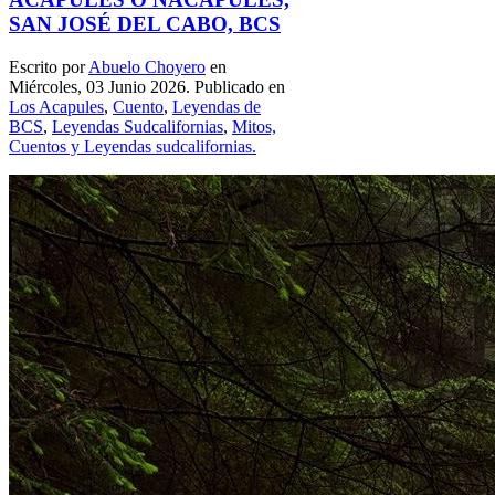
SAN JOSÉ DEL CABO, BCS
Escrito por
Abuelo Choyero
en
Miércoles, 03 Junio 2026. Publicado en
Los Acapules
,
Cuento
,
Leyendas de
BCS
,
Leyendas Sudcalifornias
,
Mitos,
Cuentos y Leyendas sudcalifornias.