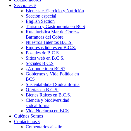
Secciones ▿
Bienestar: Ejercicio y Nutrición
Sección especial
English Section
Turismo y Gastronomía en BCS
Ruta turistica Mar de Cortes-
Barrancas del Cobre
Nuestros Talentos B.C.S.
Empresas líderes en B.C.S.
Postales de B.C.S.
Sitios web en B.C.S.
Sociales B.C.S
¿A donde ir en BCS?
Gobiernos y Vida Política en
BCS
Sustentabilidad Sudcalifornia
Ofertas en B.C.S.
Bienes Raíces en B.C.S.
Ciencia y biodiversidad
sudcalifornia
Vida Nocturna en BCS
Quiénes Somos
Contáctenos ▿
Comentarios al sitio