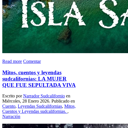
Read more
Comentar
Mitos, cuentos y leyendas
sudcalifornias: LA MUJER
QUE FUE SEPULTADA VIVA
Escrito por
Narrador Sudcalifornio
en
Miércoles, 28 Enero 2026. Publicado en
Cuento
,
Leyendas Sudcalifornias
,
Mitos,
Cuentos y Leyendas sudcalifornias.
,
Narración