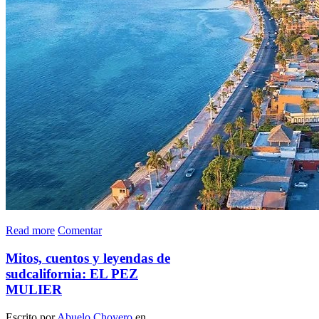
Read more
Comentar
Mitos, cuentos y leyendas de
sudcalifornia: EL PEZ
MULIER
Escrito por
Abuelo Choyero
en