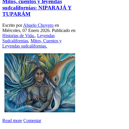
Mitos, cuentos y leyendas
sudcalifornias: NIPARAJÁ Y
TUPARÁM
Escrito por
Abuelo Choyero
en
Miércoles, 07 Enero 2026. Publicado en
Historias de Vida.
,
Leyendas
Sudcalifornias
,
Mitos, Cuentos y
Leyendas sudcalifornias.
Read more
Comentar