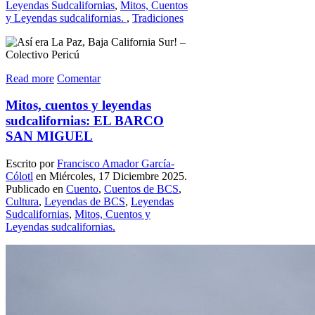
Leyendas Sudcalifornias
,
Mitos, Cuentos
y Leyendas sudcalifornias.
,
Tradiciones
Read more
Comentar
Mitos, cuentos y leyendas
sudcalifornias: EL BARCO
SAN MIGUEL
Escrito por
Francisco Amador García-
Cólotl
en Miércoles, 17 Diciembre 2025.
Publicado en
Cuento
,
Cuentos de BCS
,
Cultura
,
Leyendas de BCS
,
Leyendas
Sudcalifornias
,
Mitos, Cuentos y
Leyendas sudcalifornias.