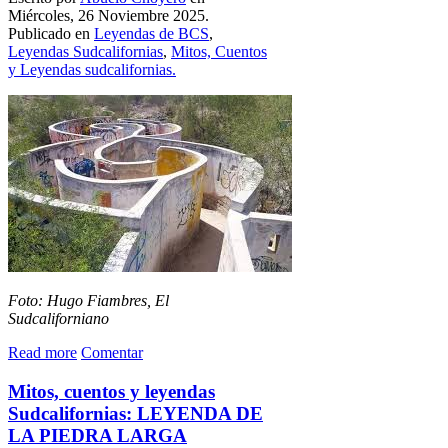
Miércoles, 26 Noviembre 2025.
Publicado en
Leyendas de BCS
,
Leyendas Sudcalifornias
,
Mitos, Cuentos
y Leyendas sudcalifornias.
Foto: Hugo Fiambres, El
Sudcaliforniano
Read more
Comentar
Mitos, cuentos y leyendas
Sudcalifornias: LEYENDA DE
LA PIEDRA LARGA