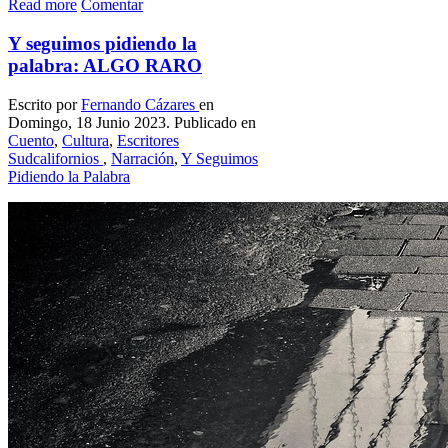
Read more
Comentar
Y seguimos pidiendo la
palabra: ALGO RARO
Escrito por
Fernando Cázares
en
Domingo, 18 Junio 2023. Publicado en
Cuento
,
Cultura
,
Escritores
Sudcalifornios
,
Narración
,
Y Seguimos
Pidiendo la Palabra