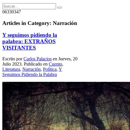
06330347
Articles in Category: Narración
Y seguimos pidiendo la
palabra: EXTRAÑOS
VISITANTES
Escrito por
Carlos Palacios
en Jueves, 20
Julio 2023. Publicado en
Cuento
,
Literatura
,
Narración
,
Política
,
Y
Seguimos Pidiendo la Palabra