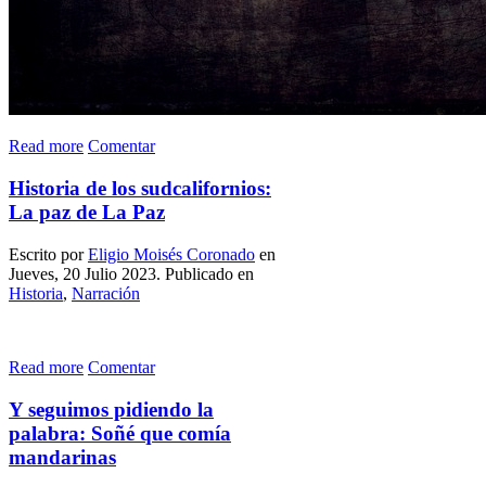
Read more
Comentar
Historia de los sudcalifornios:
La paz de La Paz
Escrito por
Eligio Moisés Coronado
en
Jueves, 20 Julio 2023. Publicado en
Historia
,
Narración
Read more
Comentar
Y seguimos pidiendo la
palabra: Soñé que comía
mandarinas