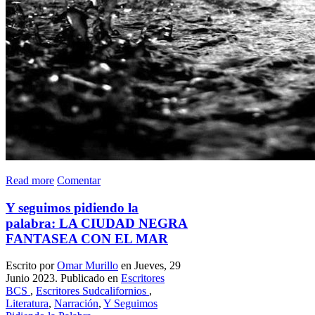
Read more
Comentar
Y seguimos pidiendo la
palabra: LA CIUDAD NEGRA
FANTASEA CON EL MAR
Escrito por
Omar Murillo
en Jueves, 29
Junio 2023. Publicado en
Escritores
BCS
,
Escritores Sudcalifornios
,
Literatura
,
Narración
,
Y Seguimos