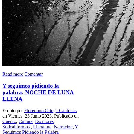
Read more
Comentar
Y seguimos pidiendo la
palabra: NOCHE DE LUNA
LLENA
Escrito por
Florentino Ortega Cárdenas
en Viernes, 23 Junio 2023. Publicado en
Cuento
,
Cultura
,
Escritores
Sudcalifornios
,
Literatura
,
Narración
,
Y
Seguimos Pidiendo la Palabra