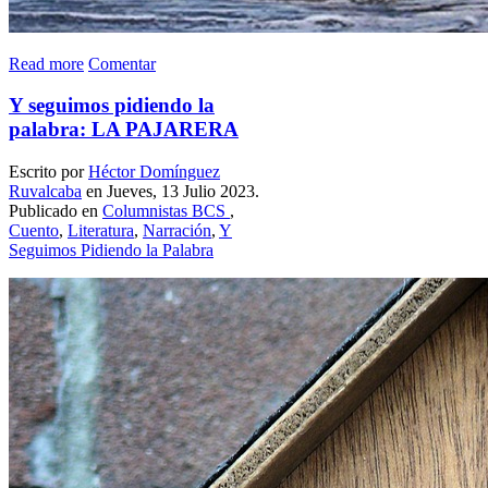
Read more
Comentar
Y seguimos pidiendo la
palabra: LA PAJARERA
Escrito por
Héctor Domínguez
Ruvalcaba
en Jueves, 13 Julio 2023.
Publicado en
Columnistas BCS
,
Cuento
,
Literatura
,
Narración
,
Y
Seguimos Pidiendo la Palabra