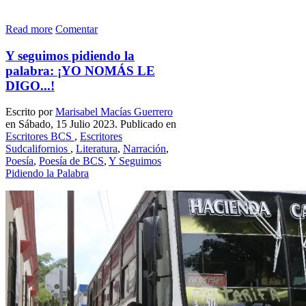
Read more
Comentar
Y seguimos pidiendo la
palabra: ¡YO NOMÁS LE
DIGO...!
Escrito por
Marisabel Mací­as Guerrero
en Sábado, 15 Julio 2023. Publicado en
Escritores BCS
,
Escritores
Sudcalifornios
,
Literatura
,
Narración
,
Poesía
,
Poesía de BCS
,
Y Seguimos
Pidiendo la Palabra