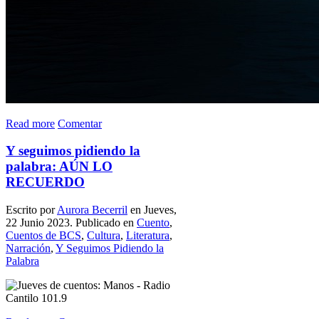
Read more
Comentar
Y seguimos pidiendo la
palabra: AÚN LO
RECUERDO
Escrito por
Aurora Becerril
en Jueves,
22 Junio 2023. Publicado en
Cuento
,
Cuentos de BCS
,
Cultura
,
Literatura
,
Narración
,
Y Seguimos Pidiendo la
Palabra