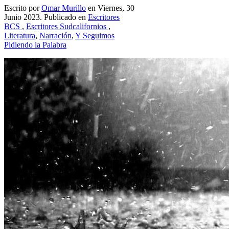
Escrito por
Omar Murillo
en Viernes, 30
Junio 2023. Publicado en
Escritores
BCS
,
Escritores Sudcalifornios
,
Literatura
,
Narración
,
Y Seguimos
Pidiendo la Palabra