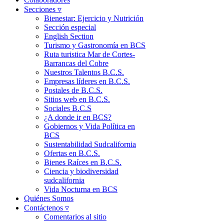
Secciones ▿
Bienestar: Ejercicio y Nutrición
Sección especial
English Section
Turismo y Gastronomía en BCS
Ruta turistica Mar de Cortes-
Barrancas del Cobre
Nuestros Talentos B.C.S.
Empresas líderes en B.C.S.
Postales de B.C.S.
Sitios web en B.C.S.
Sociales B.C.S
¿A donde ir en BCS?
Gobiernos y Vida Política en
BCS
Sustentabilidad Sudcalifornia
Ofertas en B.C.S.
Bienes Raíces en B.C.S.
Ciencia y biodiversidad
sudcalifornia
Vida Nocturna en BCS
Quiénes Somos
Contáctenos ▿
Comentarios al sitio