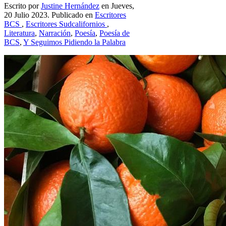
Escrito por
Justine Hernández
en Jueves,
20 Julio 2023. Publicado en
Escritores
BCS
,
Escritores Sudcalifornios
,
Literatura
,
Narración
,
Poesía
,
Poesía de
BCS
,
Y Seguimos Pidiendo la Palabra