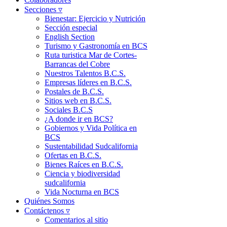
Secciones ▿
Bienestar: Ejercicio y Nutrición
Sección especial
English Section
Turismo y Gastronomía en BCS
Ruta turistica Mar de Cortes-
Barrancas del Cobre
Nuestros Talentos B.C.S.
Empresas líderes en B.C.S.
Postales de B.C.S.
Sitios web en B.C.S.
Sociales B.C.S
¿A donde ir en BCS?
Gobiernos y Vida Política en
BCS
Sustentabilidad Sudcalifornia
Ofertas en B.C.S.
Bienes Raíces en B.C.S.
Ciencia y biodiversidad
sudcalifornia
Vida Nocturna en BCS
Quiénes Somos
Contáctenos ▿
Comentarios al sitio