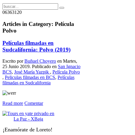
06363120
Articles in Category: Película
Polvo
Películas filmadas en
Sudcalifornia: Polvo (2019)
Escrito por
Buñuel Choyero
en Martes,
25 Junio 2019. Publicado en
San Ignacio
BCS
,
José María Yazpik
,
Película Polvo
,
Peliculas filmadas en BCS
,
Películas
filmadas en Sudcalifornia
Read more
Comentar
¡Enamórate de Loreto!