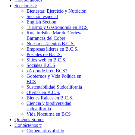
Secciones ▿
Bienestar: Ejercicio y Nutrición
Sección especial
English Section
Turismo y Gastronomía en BCS
Ruta turistica Mar de Cortes-
Barrancas del Cobre
Nuestros Talentos B.C.S.
Empresas líderes en B.C.S.
Postales de B.C.S.
Sitios web en B.C.S.
Sociales B.C.S
¿A donde ir en BCS?
Gobiernos y Vida Política en
BCS
Sustentabilidad Sudcalifornia
Ofertas en B.C.S.
Bienes Raíces en B.C.S.
Ciencia y biodiversidad
sudcalifornia
Vida Nocturna en BCS
Quiénes Somos
Contáctenos ▿
Comentarios al sitio