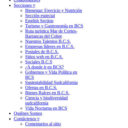
Secciones ▿
Bienestar: Ejercicio y Nutrición
Sección especial
English Section
Turismo y Gastronomía en BCS
Ruta turistica Mar de Cortes-
Barrancas del Cobre
Nuestros Talentos B.C.S.
Empresas líderes en B.C.S.
Postales de B.C.S.
Sitios web en B.C.S.
Sociales B.C.S
¿A donde ir en BCS?
Gobiernos y Vida Política en
BCS
Sustentabilidad Sudcalifornia
Ofertas en B.C.S.
Bienes Raíces en B.C.S.
Ciencia y biodiversidad
sudcalifornia
Vida Nocturna en BCS
Quiénes Somos
Contáctenos ▿
Comentarios al sitio