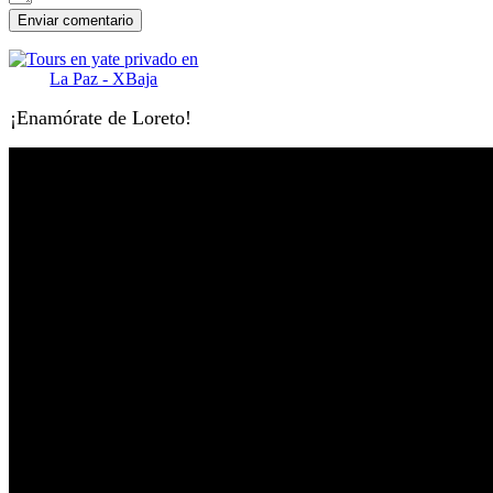
¡Enamórate de Loreto!