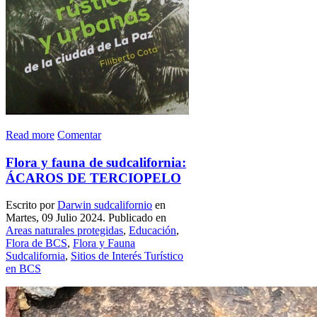
Read more
Comentar
Flora y fauna de sudcalifornia:
ÁCAROS DE TERCIOPELO
Escrito por
Darwin sudcalifornio
en
Martes, 09 Julio 2024. Publicado en
Areas naturales protegidas
,
Educación
,
Flora de BCS
,
Flora y Fauna
Sudcalifornia
,
Sitios de Interés Turístico
en BCS