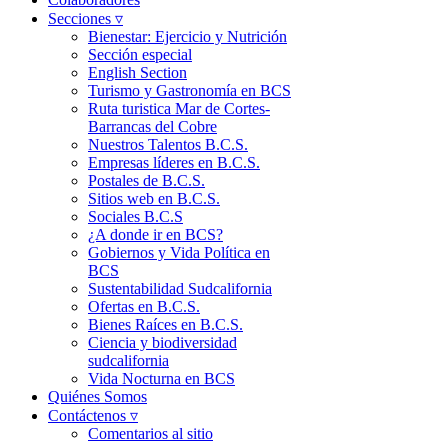
Secciones ▿
Bienestar: Ejercicio y Nutrición
Sección especial
English Section
Turismo y Gastronomía en BCS
Ruta turistica Mar de Cortes-
Barrancas del Cobre
Nuestros Talentos B.C.S.
Empresas líderes en B.C.S.
Postales de B.C.S.
Sitios web en B.C.S.
Sociales B.C.S
¿A donde ir en BCS?
Gobiernos y Vida Política en
BCS
Sustentabilidad Sudcalifornia
Ofertas en B.C.S.
Bienes Raíces en B.C.S.
Ciencia y biodiversidad
sudcalifornia
Vida Nocturna en BCS
Quiénes Somos
Contáctenos ▿
Comentarios al sitio