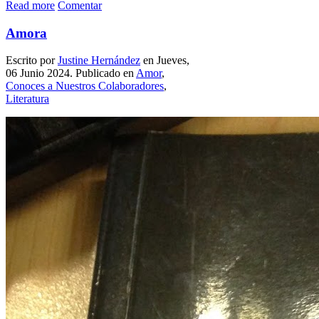
Read more
Comentar
Amora
Escrito por
Justine Hernández
en Jueves,
06 Junio 2024. Publicado en
Amor
,
Conoces a Nuestros Colaboradores
,
Literatura