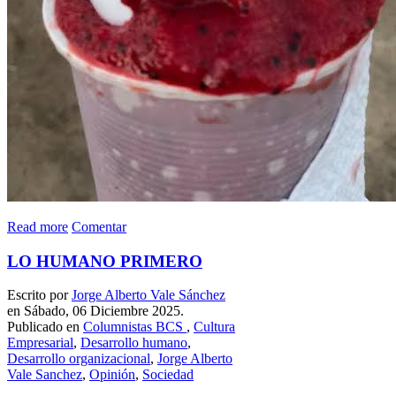
Read more
Comentar
LO HUMANO PRIMERO
Escrito por
Jorge Alberto Vale Sánchez
en Sábado, 06 Diciembre 2025.
Publicado en
Columnistas BCS
,
Cultura
Empresarial
,
Desarrollo humano
,
Desarrollo organizacional
,
Jorge Alberto
Vale Sanchez
,
Opinión
,
Sociedad