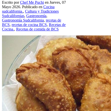
Escrito por
Chef Me Puchi
en Jueves, 07
Mayo 2026. Publicado en
Cocina
sudcalifornia.
,
Cultura y Tradiciones
Sudcalifornias
,
Gastronomía
,
Gastronomía Sudcalifornia
,
recetas de
BCS
,
recetas de cocina BCS
,
Recetas de
Cocina.
,
Recetas de comida de BCS