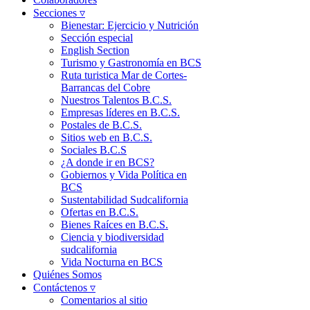
Secciones ▿
Bienestar: Ejercicio y Nutrición
Sección especial
English Section
Turismo y Gastronomía en BCS
Ruta turistica Mar de Cortes-
Barrancas del Cobre
Nuestros Talentos B.C.S.
Empresas líderes en B.C.S.
Postales de B.C.S.
Sitios web en B.C.S.
Sociales B.C.S
¿A donde ir en BCS?
Gobiernos y Vida Política en
BCS
Sustentabilidad Sudcalifornia
Ofertas en B.C.S.
Bienes Raíces en B.C.S.
Ciencia y biodiversidad
sudcalifornia
Vida Nocturna en BCS
Quiénes Somos
Contáctenos ▿
Comentarios al sitio