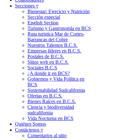
Secciones ▿
Bienestar: Ejercicio y Nutrición
Sección especial
English Section
Turismo y Gastronomía en BCS
Ruta turistica Mar de Cortes-
Barrancas del Cobre
Nuestros Talentos B.C.S.
Empresas líderes en B.C.S.
Postales de B.C.S.
Sitios web en B.C.S.
Sociales B.C.S
¿A donde ir en BCS?
Gobiernos y Vida Política en
BCS
Sustentabilidad Sudcalifornia
Ofertas en B.C.S.
Bienes Raíces en B.C.S.
Ciencia y biodiversidad
sudcalifornia
Vida Nocturna en BCS
Quiénes Somos
Contáctenos ▿
Comentarios al sitio