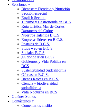
Secciones ▿
Bienestar: Ejercicio y Nutrición
Sección especial
English Section
Turismo y Gastronomía en BCS
Ruta turistica Mar de Cortes-
Barrancas del Cobre
Nuestros Talentos B.C.S.
Empresas líderes en B.C.S.
Postales de B.C.S.
Sitios web en B.C.S.
Sociales B.C.S
¿A donde ir en BCS?
Gobiernos y Vida Política en
BCS
Sustentabilidad Sudcalifornia
Ofertas en B.C.S.
Bienes Raíces en B.C.S.
Ciencia y biodiversidad
sudcalifornia
Vida Nocturna en BCS
Quiénes Somos
Contáctenos ▿
Comentarios al sitio