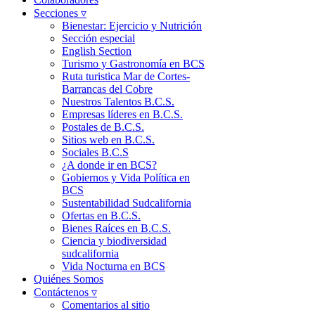
Secciones ▿
Bienestar: Ejercicio y Nutrición
Sección especial
English Section
Turismo y Gastronomía en BCS
Ruta turistica Mar de Cortes-
Barrancas del Cobre
Nuestros Talentos B.C.S.
Empresas líderes en B.C.S.
Postales de B.C.S.
Sitios web en B.C.S.
Sociales B.C.S
¿A donde ir en BCS?
Gobiernos y Vida Política en
BCS
Sustentabilidad Sudcalifornia
Ofertas en B.C.S.
Bienes Raíces en B.C.S.
Ciencia y biodiversidad
sudcalifornia
Vida Nocturna en BCS
Quiénes Somos
Contáctenos ▿
Comentarios al sitio