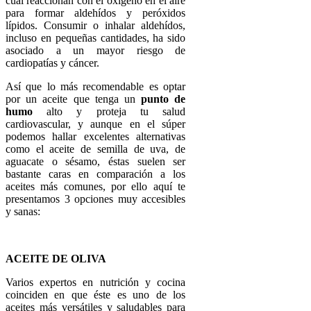
cual reaccionan con el oxígeno en el aire
para formar aldehídos y peróxidos
lípidos. Consumir o inhalar aldehídos,
incluso en pequeñas cantidades, ha sido
asociado a un mayor riesgo de
cardiopatías y cáncer.
Así que lo más recomendable es optar
por un aceite que tenga un
punto de
humo
alto y proteja tu salud
cardiovascular, y aunque en el súper
podemos hallar excelentes alternativas
como el aceite de semilla de uva, de
aguacate o sésamo, éstas suelen ser
bastante caras en comparación a los
aceites más comunes, por ello aquí te
presentamos 3 opciones muy accesibles
y sanas:
ACEITE DE OLIVA
Varios expertos en nutrición y cocina
coinciden en que éste es uno de los
aceites más versátiles y saludables para