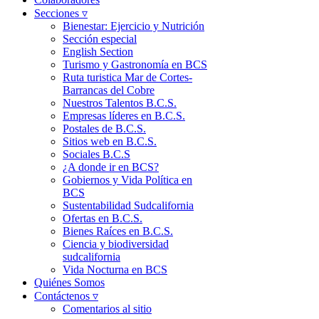
Secciones ▿
Bienestar: Ejercicio y Nutrición
Sección especial
English Section
Turismo y Gastronomía en BCS
Ruta turistica Mar de Cortes-
Barrancas del Cobre
Nuestros Talentos B.C.S.
Empresas líderes en B.C.S.
Postales de B.C.S.
Sitios web en B.C.S.
Sociales B.C.S
¿A donde ir en BCS?
Gobiernos y Vida Política en
BCS
Sustentabilidad Sudcalifornia
Ofertas en B.C.S.
Bienes Raíces en B.C.S.
Ciencia y biodiversidad
sudcalifornia
Vida Nocturna en BCS
Quiénes Somos
Contáctenos ▿
Comentarios al sitio