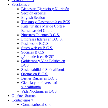
Secciones ▿
Bienestar: Ejercicio y Nutrición
Sección especial
English Section
Turismo y Gastronomía en BCS
Ruta turistica Mar de Cortes-
Barrancas del Cobre
Nuestros Talentos B.C.S.
Empresas líderes en B.C.S.
Postales de B.C.S.
Sitios web en B.C.S.
Sociales B.C.S
¿A donde ir en BCS?
Gobiernos y Vida Política en
BCS
Sustentabilidad Sudcalifornia
Ofertas en B.C.S.
Bienes Raíces en B.C.S.
Ciencia y biodiversidad
sudcalifornia
Vida Nocturna en BCS
Quiénes Somos
Contáctenos ▿
Comentarios al sitio