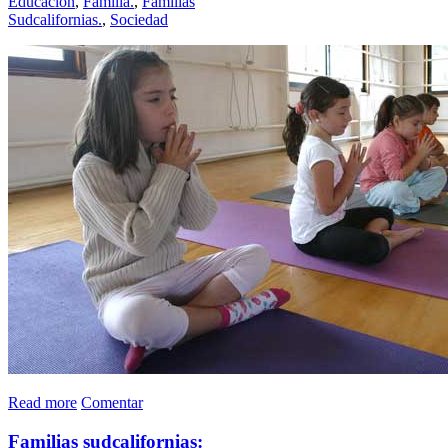
Educación
,
Familia.
,
Familias
Sudcalifornias.
,
Sociedad
Read more
Comentar
Familias sudcalifornias: