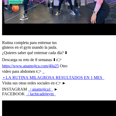
Rutina completa para entrenar tus
gluteos en el gym usando la jaula.
¿Quieres saber qué entrenar cada día? ⬇️
Descarga su reto de 8 semanas ⬇️ 👉
https://www.anamojica.com/40a25
Otro
video para abdomen 👉
• LA RUTINA MILAGROSA RESULTADOS EN 1 MES
Visita sus otras redes sociales en 👉 ►
INSTAGRAM
/ anamojica1
►
FACEBOOK
/ lachicadelgym