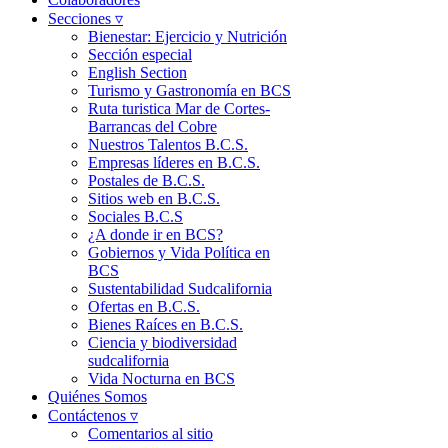
Secciones ▿
Bienestar: Ejercicio y Nutrición
Sección especial
English Section
Turismo y Gastronomía en BCS
Ruta turistica Mar de Cortes-
Barrancas del Cobre
Nuestros Talentos B.C.S.
Empresas líderes en B.C.S.
Postales de B.C.S.
Sitios web en B.C.S.
Sociales B.C.S
¿A donde ir en BCS?
Gobiernos y Vida Política en
BCS
Sustentabilidad Sudcalifornia
Ofertas en B.C.S.
Bienes Raíces en B.C.S.
Ciencia y biodiversidad
sudcalifornia
Vida Nocturna en BCS
Quiénes Somos
Contáctenos ▿
Comentarios al sitio