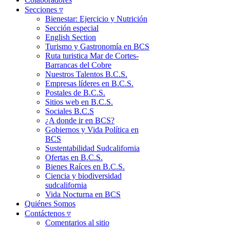
Secciones ▿
Bienestar: Ejercicio y Nutrición
Sección especial
English Section
Turismo y Gastronomía en BCS
Ruta turistica Mar de Cortes-
Barrancas del Cobre
Nuestros Talentos B.C.S.
Empresas líderes en B.C.S.
Postales de B.C.S.
Sitios web en B.C.S.
Sociales B.C.S
¿A donde ir en BCS?
Gobiernos y Vida Política en
BCS
Sustentabilidad Sudcalifornia
Ofertas en B.C.S.
Bienes Raíces en B.C.S.
Ciencia y biodiversidad
sudcalifornia
Vida Nocturna en BCS
Quiénes Somos
Contáctenos ▿
Comentarios al sitio