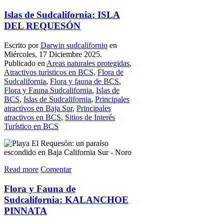
Islas de Sudcalifornia: ISLA
DEL REQUESÓN
Escrito por
Darwin sudcalifornio
en
Miércoles, 17 Diciembre 2025.
Publicado en
Areas naturales protegidas
,
Atractivos turisticos en BCS
,
Flora de
Sudcalifornia
,
Flora y fauna de BCS
,
Flora y Fauna Sudcalifornia
,
Islas de
BCS
,
Islas de Sudcalifornia
,
Principales
atractivos en Baja Sur
,
Principales
atractivos en BCS
,
Sitios de Interés
Turístico en BCS
Read more
Comentar
Flora y Fauna de
Sudcalifornia: KALANCHOE
PINNATA