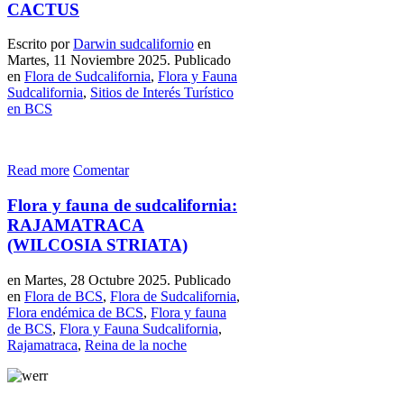
CACTUS
Escrito por
Darwin sudcalifornio
en
Martes, 11 Noviembre 2025. Publicado
en
Flora de Sudcalifornia
,
Flora y Fauna
Sudcalifornia
,
Sitios de Interés Turístico
en BCS
Read more
Comentar
Flora y fauna de sudcalifornia:
RAJAMATRACA
(WILCOSIA STRIATA)
en Martes, 28 Octubre 2025. Publicado
en
Flora de BCS
,
Flora de Sudcalifornia
,
Flora endémica de BCS
,
Flora y fauna
de BCS
,
Flora y Fauna Sudcalifornia
,
Rajamatraca
,
Reina de la noche