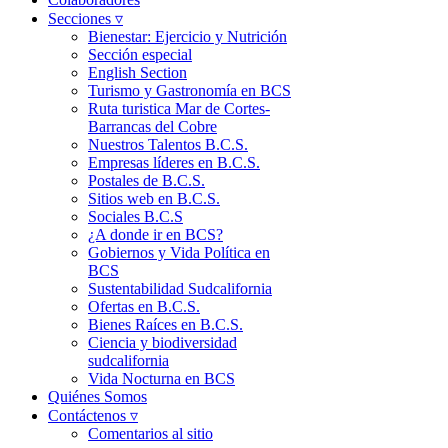
Secciones ▿
Bienestar: Ejercicio y Nutrición
Sección especial
English Section
Turismo y Gastronomía en BCS
Ruta turistica Mar de Cortes-
Barrancas del Cobre
Nuestros Talentos B.C.S.
Empresas líderes en B.C.S.
Postales de B.C.S.
Sitios web en B.C.S.
Sociales B.C.S
¿A donde ir en BCS?
Gobiernos y Vida Política en
BCS
Sustentabilidad Sudcalifornia
Ofertas en B.C.S.
Bienes Raíces en B.C.S.
Ciencia y biodiversidad
sudcalifornia
Vida Nocturna en BCS
Quiénes Somos
Contáctenos ▿
Comentarios al sitio