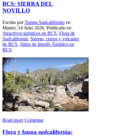
BCS: SIERRA DEL
NOVILLO
Escrito por
Turista Sudcalifornio
en
Martes, 14 Julio 2026. Publicado en
Atractivos turisticos en BCS
,
Flora de
Sudcalifornia
,
Sierras, cerros y volcanes
de BCS
,
Sitios de Interés Turístico en
BCS
Read more
Comentar
Flora y fauna sudcalifornia: