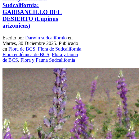
Sudcalifornia:
GARBANCILLO DEL
DESIERTO (Lupinus
arizonicus)
Escrito por
Darwin sudcalifornio
en
Martes, 30 Diciembre 2025. Publicado
en
Flora de BCS
,
Flora de Sudcalifornia
,
Flora endémica de BCS
,
Flora y fauna
de BCS
,
Flora y Fauna Sudcalifornia