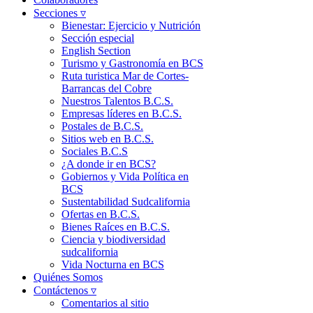
Secciones ▿
Bienestar: Ejercicio y Nutrición
Sección especial
English Section
Turismo y Gastronomía en BCS
Ruta turistica Mar de Cortes-
Barrancas del Cobre
Nuestros Talentos B.C.S.
Empresas líderes en B.C.S.
Postales de B.C.S.
Sitios web en B.C.S.
Sociales B.C.S
¿A donde ir en BCS?
Gobiernos y Vida Política en
BCS
Sustentabilidad Sudcalifornia
Ofertas en B.C.S.
Bienes Raíces en B.C.S.
Ciencia y biodiversidad
sudcalifornia
Vida Nocturna en BCS
Quiénes Somos
Contáctenos ▿
Comentarios al sitio