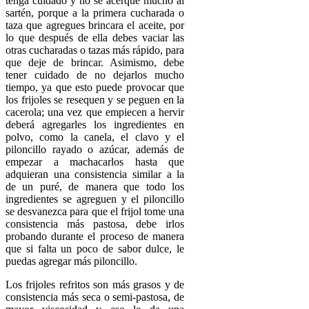
tenga cuidado y no se acerque mucho al
sartén, porque a la primera cucharada o
taza que agregues brincara el aceite, por
lo que después de ella debes vaciar las
otras cucharadas o tazas más rápido, para
que deje de brincar. Asimismo, debe
tener cuidado de no dejarlos mucho
tiempo, ya que esto puede provocar que
los frijoles se resequen y se peguen en la
cacerola; una vez que empiecen a hervir
deberá agregarles los ingredientes en
polvo, como la canela, el clavo y el
piloncillo rayado o azúcar, además de
empezar a machacarlos hasta que
adquieran una consistencia similar a la
de un puré, de manera que todo los
ingredientes se agreguen y el piloncillo
se desvanezca para que el frijol tome una
consistencia más pastosa, debe irlos
probando durante el proceso de manera
que si falta un poco de sabor dulce, le
puedas agregar más piloncillo.
Los frijoles refritos son más grasos y de
consistencia más seca o semi-pastosa, de