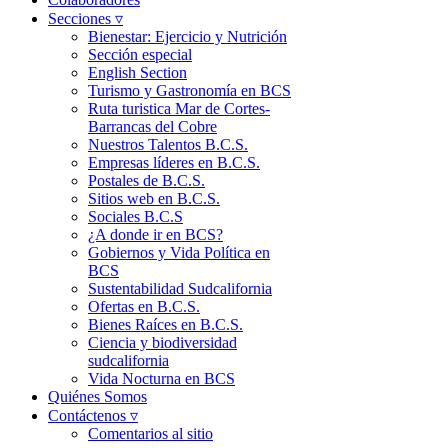
Secciones ▿
Bienestar: Ejercicio y Nutrición
Sección especial
English Section
Turismo y Gastronomía en BCS
Ruta turistica Mar de Cortes-
Barrancas del Cobre
Nuestros Talentos B.C.S.
Empresas líderes en B.C.S.
Postales de B.C.S.
Sitios web en B.C.S.
Sociales B.C.S
¿A donde ir en BCS?
Gobiernos y Vida Política en
BCS
Sustentabilidad Sudcalifornia
Ofertas en B.C.S.
Bienes Raíces en B.C.S.
Ciencia y biodiversidad
sudcalifornia
Vida Nocturna en BCS
Quiénes Somos
Contáctenos ▿
Comentarios al sitio