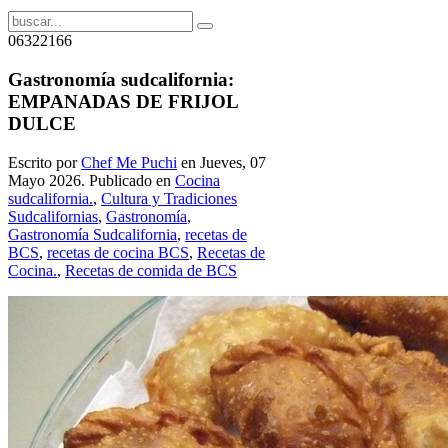
06322166
Gastronomía sudcalifornia:
EMPANADAS DE FRIJOL
DULCE
Escrito por
Chef Me Puchi
en Jueves, 07
Mayo 2026. Publicado en
Cocina
sudcalifornia.
,
Cultura y Tradiciones
Sudcalifornias
,
Gastronomía
,
Gastronomía Sudcalifornia
,
recetas de
BCS
,
recetas de cocina BCS
,
Recetas de
Cocina.
,
Recetas de comida de BCS