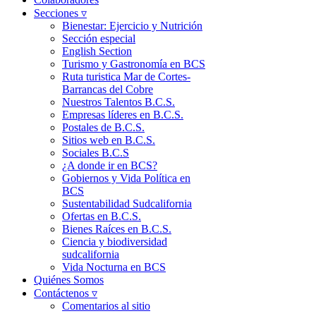
Secciones ▿
Bienestar: Ejercicio y Nutrición
Sección especial
English Section
Turismo y Gastronomía en BCS
Ruta turistica Mar de Cortes-
Barrancas del Cobre
Nuestros Talentos B.C.S.
Empresas líderes en B.C.S.
Postales de B.C.S.
Sitios web en B.C.S.
Sociales B.C.S
¿A donde ir en BCS?
Gobiernos y Vida Política en
BCS
Sustentabilidad Sudcalifornia
Ofertas en B.C.S.
Bienes Raíces en B.C.S.
Ciencia y biodiversidad
sudcalifornia
Vida Nocturna en BCS
Quiénes Somos
Contáctenos ▿
Comentarios al sitio