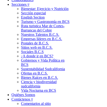
Secciones ▿
Bienestar: Ejercicio y Nutrición
Sección especial
English Section
Turismo y Gastronomía en BCS
Ruta turistica Mar de Cortes-
Barrancas del Cobre
Nuestros Talentos B.C.S.
Empresas líderes en B.C.S.
Postales de B.C.S.
Sitios web en B.C.S.
Sociales B.C.S
¿A donde ir en BCS?
Gobiernos y Vida Política en
BCS
Sustentabilidad Sudcalifornia
Ofertas en B.C.S.
Bienes Raíces en B.C.S.
Ciencia y biodiversidad
sudcalifornia
Vida Nocturna en BCS
Quiénes Somos
Contáctenos ▿
Comentarios al sitio