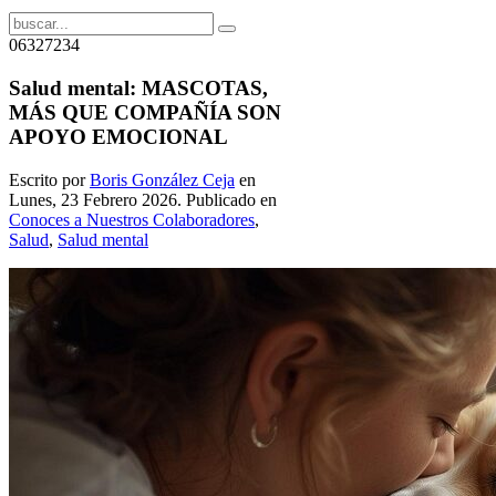
06327234
Salud mental: MASCOTAS,
MÁS QUE COMPAÑÍA SON
APOYO EMOCIONAL
Escrito por
Boris González Ceja
en
Lunes, 23 Febrero 2026. Publicado en
Conoces a Nuestros Colaboradores
,
Salud
,
Salud mental