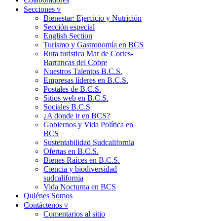
Secciones ▿
Bienestar: Ejercicio y Nutrición
Sección especial
English Section
Turismo y Gastronomía en BCS
Ruta turistica Mar de Cortes-
Barrancas del Cobre
Nuestros Talentos B.C.S.
Empresas líderes en B.C.S.
Postales de B.C.S.
Sitios web en B.C.S.
Sociales B.C.S
¿A donde ir en BCS?
Gobiernos y Vida Política en
BCS
Sustentabilidad Sudcalifornia
Ofertas en B.C.S.
Bienes Raíces en B.C.S.
Ciencia y biodiversidad
sudcalifornia
Vida Nocturna en BCS
Quiénes Somos
Contáctenos ▿
Comentarios al sitio