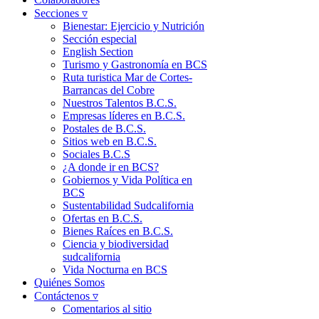
Secciones ▿
Bienestar: Ejercicio y Nutrición
Sección especial
English Section
Turismo y Gastronomía en BCS
Ruta turistica Mar de Cortes-
Barrancas del Cobre
Nuestros Talentos B.C.S.
Empresas líderes en B.C.S.
Postales de B.C.S.
Sitios web en B.C.S.
Sociales B.C.S
¿A donde ir en BCS?
Gobiernos y Vida Política en
BCS
Sustentabilidad Sudcalifornia
Ofertas en B.C.S.
Bienes Raíces en B.C.S.
Ciencia y biodiversidad
sudcalifornia
Vida Nocturna en BCS
Quiénes Somos
Contáctenos ▿
Comentarios al sitio