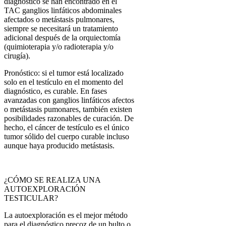
diagnóstico se han encontrado en el
TAC ganglios linfáticos abdominales
afectados o metástasis pulmonares,
siempre se necesitará un tratamiento
adicional después de la orquiectomía
(quimioterapia y/o radioterapia y/o
cirugía).
Pronóstico: si el tumor está localizado
solo en el testículo en el momento del
diagnóstico, es curable. En fases
avanzadas con ganglios linfáticos afectos
o metástasis pumonares, también existen
posibilidades razonables de curación. De
hecho, el cáncer de testículo es el único
tumor sólido del cuerpo curable incluso
aunque haya producido metástasis.
¿CÓMO SE REALIZA UNA
AUTOEXPLORACIÓN
TESTICULAR?
La autoexploración es el mejor método
para el diagnóstico precoz de un bulto o