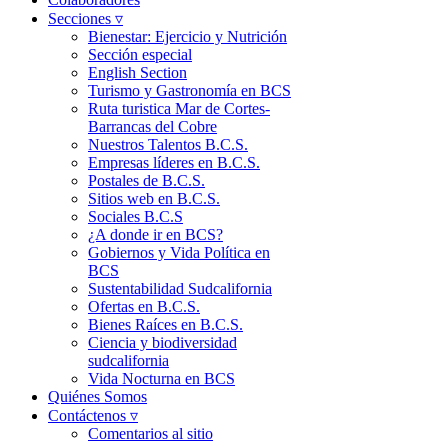
Secciones ▿
Bienestar: Ejercicio y Nutrición
Sección especial
English Section
Turismo y Gastronomía en BCS
Ruta turistica Mar de Cortes-
Barrancas del Cobre
Nuestros Talentos B.C.S.
Empresas líderes en B.C.S.
Postales de B.C.S.
Sitios web en B.C.S.
Sociales B.C.S
¿A donde ir en BCS?
Gobiernos y Vida Política en
BCS
Sustentabilidad Sudcalifornia
Ofertas en B.C.S.
Bienes Raíces en B.C.S.
Ciencia y biodiversidad
sudcalifornia
Vida Nocturna en BCS
Quiénes Somos
Contáctenos ▿
Comentarios al sitio