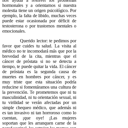
nos ayuda a resolver los problemas
hormonales y a orientarnos si nuestra
molestia tiene un origen psicológico. Por
ejemplo, la falta de libido, muchas veces
puede estar ocasionada por déficit de
testosterona o por trastornos mentales o
emocionales.
Querido lector: te pedimos por
favor que cuides tu salud. La visita al
médico no te incomodará más que por la
brevedad de la cita, mientras que el
cáncer de próstata si no se detecta a
tiempo, te puede quitar la vida. El cáncer
de próstata es la segunda causa de
muertes en hombres por cáncer, y es
muy triste que esta situación podría
reducirse si fomentáramos una cultura de
la prevención. Te prometemos que ni tu
masculinidad, ni tu orientación sexual, ni
tu virilidad se verán afectadas por un
simple chequeo médico, que además ni
es tan invasivo ni tan horroroso como lo
cuentan, ¡que oye! ¡Las mujeres
soportan que les arranquen carne de la