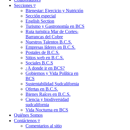
Secciones ▿
Bienestar: Ejercicio y Nutrición
Sección especial
English Section
Turismo y Gastronomía en BCS
Ruta turistica Mar de Cortes-
Barrancas del Cobre
Nuestros Talentos B.C.S.
Empresas líderes en B.C.S.
Postales de B.C.S.
Sitios web en B.C.S.
Sociales B.C.S
¿A donde ir en BCS?
Gobiernos y Vida Política en
BCS
Sustentabilidad Sudcalifornia
Ofertas en B.C.S.
Bienes Raíces en B.C.S.
Ciencia y biodiversidad
sudcalifornia
Vida Nocturna en BCS
Quiénes Somos
Contáctenos ▿
Comentarios al sitio