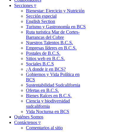
Secciones ▿
Bienestar: Ejercicio y Nutrición
Sección especial
English Section
Turismo y Gastronomía en BCS
Ruta turistica Mar de Cortes-
Barrancas del Cobre
Nuestros Talentos B.C.S.
Empresas líderes en B.C.S.
Postales de B.C.S.
Sitios web en B.C.S.
Sociales B.C.S
¿A donde ir en BCS?
Gobiernos y Vida Política en
BCS
Sustentabilidad Sudcalifornia
Ofertas en B.C.S.
Bienes Raíces en B.C.S.
Ciencia y biodiversidad
sudcalifornia
Vida Nocturna en BCS
Quiénes Somos
Contáctenos ▿
Comentarios al sitio