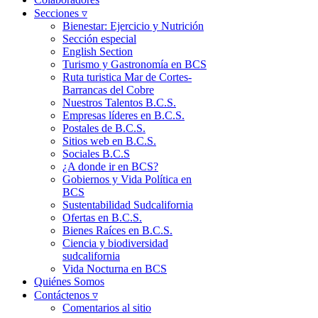
Secciones ▿
Bienestar: Ejercicio y Nutrición
Sección especial
English Section
Turismo y Gastronomía en BCS
Ruta turistica Mar de Cortes-
Barrancas del Cobre
Nuestros Talentos B.C.S.
Empresas líderes en B.C.S.
Postales de B.C.S.
Sitios web en B.C.S.
Sociales B.C.S
¿A donde ir en BCS?
Gobiernos y Vida Política en
BCS
Sustentabilidad Sudcalifornia
Ofertas en B.C.S.
Bienes Raíces en B.C.S.
Ciencia y biodiversidad
sudcalifornia
Vida Nocturna en BCS
Quiénes Somos
Contáctenos ▿
Comentarios al sitio