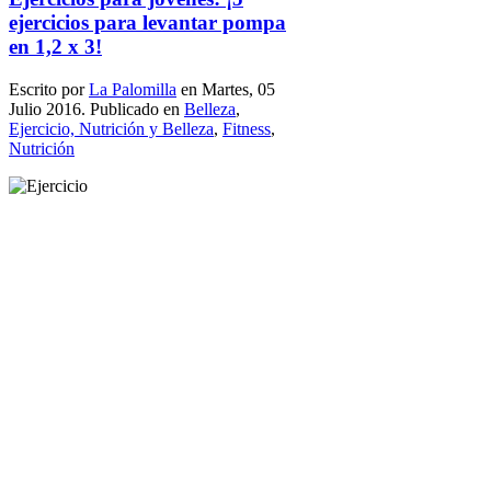
ejercicios para levantar pompa
en 1,2 x 3!
Escrito por
La Palomilla
en Martes, 05
Julio 2016. Publicado en
Belleza
,
Ejercicio, Nutrición y Belleza
,
Fitness
,
Nutrición