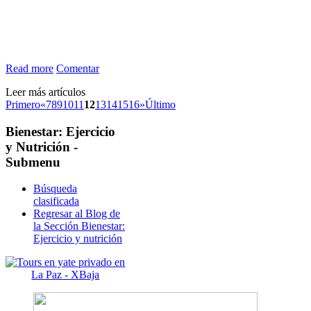
Read more
Comentar
Leer más artículos
Primero
«
7
8
9
10
11
12
13
14
15
16
»
Último
Bienestar:
Ejercicio
y Nutrición -
Submenu
Búsqueda
clasificada
Regresar al Blog de
la Sección Bienestar:
Ejercicio y nutrición