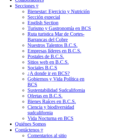
Secciones ▿
Bienestar: Ejercicio y Nutrición
Sección especial
English Section
Turismo y Gastronomía en BCS
Ruta turistica Mar de Cortes-
Barrancas del Cobre
Nuestros Talentos B.C.S.
Empresas líderes en B.C.S.
Postales de B.C.S.
Sitios web en B.C.S.
Sociales B.C.S
¿A donde ir en BCS?
Gobiernos y Vida Política en
BCS
Sustentabilidad Sudcalifornia
Ofertas en B.C.S.
Bienes Raíces en B.C.S.
Ciencia y biodiversidad
sudcalifornia
Vida Nocturna en BCS
Quiénes Somos
Contáctenos ▿
Comentarios al sitio