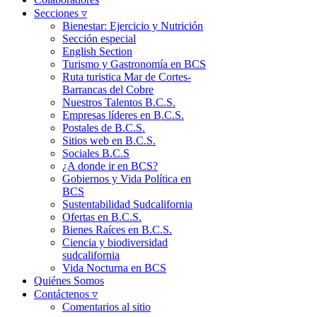
Secciones ▿
Bienestar: Ejercicio y Nutrición
Sección especial
English Section
Turismo y Gastronomía en BCS
Ruta turistica Mar de Cortes-
Barrancas del Cobre
Nuestros Talentos B.C.S.
Empresas líderes en B.C.S.
Postales de B.C.S.
Sitios web en B.C.S.
Sociales B.C.S
¿A donde ir en BCS?
Gobiernos y Vida Política en
BCS
Sustentabilidad Sudcalifornia
Ofertas en B.C.S.
Bienes Raíces en B.C.S.
Ciencia y biodiversidad
sudcalifornia
Vida Nocturna en BCS
Quiénes Somos
Contáctenos ▿
Comentarios al sitio