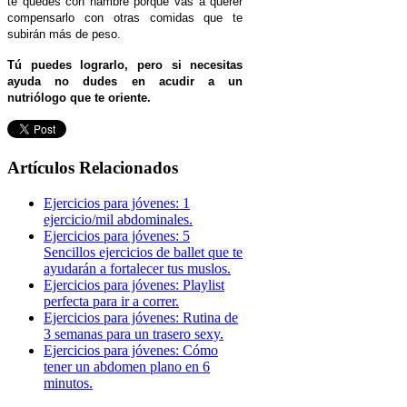
te quedes con hambre porque vas a querer
compensarlo con otras comidas que te
subirán más de peso.
Tú puedes lograrlo, pero si necesitas
ayuda no dudes en acudir a un
nutriólogo que te oriente.
Artículos Relacionados
Ejercicios para jóvenes: 1
ejercicio/mil abdominales.
Ejercicios para jóvenes: 5
Sencillos ejercicios de ballet que te
ayudarán a fortalecer tus muslos.
Ejercicios para jóvenes: Playlist
perfecta para ir a correr.
Ejercicios para jóvenes: Rutina de
3 semanas para un trasero sexy.
Ejercicios para jóvenes: Cómo
tener un abdomen plano en 6
minutos.