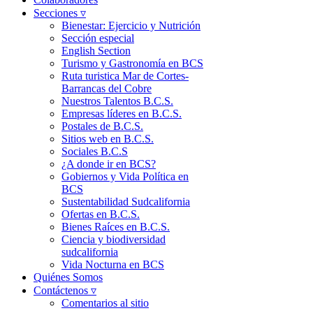
Secciones ▿
Bienestar: Ejercicio y Nutrición
Sección especial
English Section
Turismo y Gastronomía en BCS
Ruta turistica Mar de Cortes-
Barrancas del Cobre
Nuestros Talentos B.C.S.
Empresas líderes en B.C.S.
Postales de B.C.S.
Sitios web en B.C.S.
Sociales B.C.S
¿A donde ir en BCS?
Gobiernos y Vida Política en
BCS
Sustentabilidad Sudcalifornia
Ofertas en B.C.S.
Bienes Raíces en B.C.S.
Ciencia y biodiversidad
sudcalifornia
Vida Nocturna en BCS
Quiénes Somos
Contáctenos ▿
Comentarios al sitio