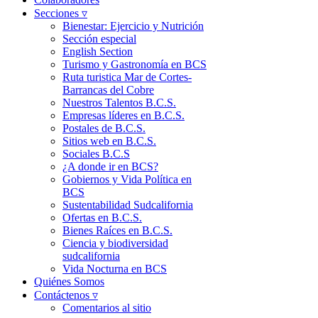
Secciones ▿
Bienestar: Ejercicio y Nutrición
Sección especial
English Section
Turismo y Gastronomía en BCS
Ruta turistica Mar de Cortes-
Barrancas del Cobre
Nuestros Talentos B.C.S.
Empresas líderes en B.C.S.
Postales de B.C.S.
Sitios web en B.C.S.
Sociales B.C.S
¿A donde ir en BCS?
Gobiernos y Vida Política en
BCS
Sustentabilidad Sudcalifornia
Ofertas en B.C.S.
Bienes Raíces en B.C.S.
Ciencia y biodiversidad
sudcalifornia
Vida Nocturna en BCS
Quiénes Somos
Contáctenos ▿
Comentarios al sitio