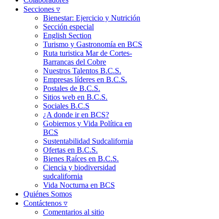
Secciones ▿
Bienestar: Ejercicio y Nutrición
Sección especial
English Section
Turismo y Gastronomía en BCS
Ruta turistica Mar de Cortes-
Barrancas del Cobre
Nuestros Talentos B.C.S.
Empresas líderes en B.C.S.
Postales de B.C.S.
Sitios web en B.C.S.
Sociales B.C.S
¿A donde ir en BCS?
Gobiernos y Vida Política en
BCS
Sustentabilidad Sudcalifornia
Ofertas en B.C.S.
Bienes Raíces en B.C.S.
Ciencia y biodiversidad
sudcalifornia
Vida Nocturna en BCS
Quiénes Somos
Contáctenos ▿
Comentarios al sitio