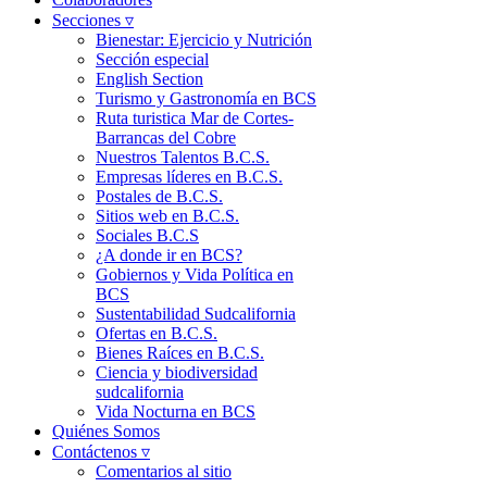
Secciones ▿
Bienestar: Ejercicio y Nutrición
Sección especial
English Section
Turismo y Gastronomía en BCS
Ruta turistica Mar de Cortes-
Barrancas del Cobre
Nuestros Talentos B.C.S.
Empresas líderes en B.C.S.
Postales de B.C.S.
Sitios web en B.C.S.
Sociales B.C.S
¿A donde ir en BCS?
Gobiernos y Vida Política en
BCS
Sustentabilidad Sudcalifornia
Ofertas en B.C.S.
Bienes Raíces en B.C.S.
Ciencia y biodiversidad
sudcalifornia
Vida Nocturna en BCS
Quiénes Somos
Contáctenos ▿
Comentarios al sitio