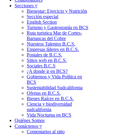
Secciones ▿
Bienestar: Ejercicio y Nutrición
Sección especial
English Section
Turismo y Gastronomía en BCS
Ruta turistica Mar de Cortes-
Barrancas del Cobre
Nuestros Talentos B.C.S.
Empresas líderes en B.C.S.
Postales de B.C.S.
Sitios web en B.C.S.
Sociales B.C.S
¿A donde ir en BCS?
Gobiernos y Vida Política en
BCS
Sustentabilidad Sudcalifornia
Ofertas en B.C.S.
Bienes Raíces en B.C.S.
Ciencia y biodiversidad
sudcalifornia
Vida Nocturna en BCS
Quiénes Somos
Contáctenos ▿
Comentarios al sitio