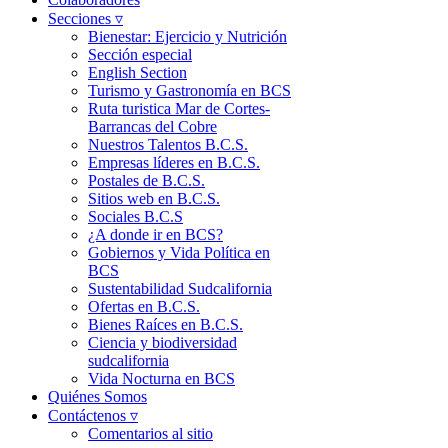
Secciones ▿
Bienestar: Ejercicio y Nutrición
Sección especial
English Section
Turismo y Gastronomía en BCS
Ruta turistica Mar de Cortes-
Barrancas del Cobre
Nuestros Talentos B.C.S.
Empresas líderes en B.C.S.
Postales de B.C.S.
Sitios web en B.C.S.
Sociales B.C.S
¿A donde ir en BCS?
Gobiernos y Vida Política en
BCS
Sustentabilidad Sudcalifornia
Ofertas en B.C.S.
Bienes Raíces en B.C.S.
Ciencia y biodiversidad
sudcalifornia
Vida Nocturna en BCS
Quiénes Somos
Contáctenos ▿
Comentarios al sitio