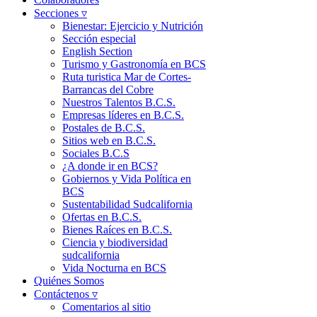
Secciones ▿
Bienestar: Ejercicio y Nutrición
Sección especial
English Section
Turismo y Gastronomía en BCS
Ruta turistica Mar de Cortes-
Barrancas del Cobre
Nuestros Talentos B.C.S.
Empresas líderes en B.C.S.
Postales de B.C.S.
Sitios web en B.C.S.
Sociales B.C.S
¿A donde ir en BCS?
Gobiernos y Vida Política en
BCS
Sustentabilidad Sudcalifornia
Ofertas en B.C.S.
Bienes Raíces en B.C.S.
Ciencia y biodiversidad
sudcalifornia
Vida Nocturna en BCS
Quiénes Somos
Contáctenos ▿
Comentarios al sitio