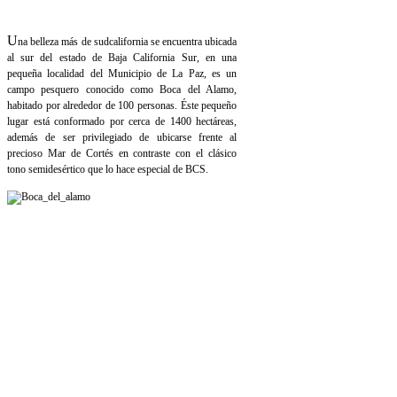
U
na belleza más de sudcalifornia se encuentra ubicada
al sur del estado de Baja California Sur, en una
pequeña localidad del Municipio de La Paz, es un
campo pesquero conocido como Boca del Alamo,
habitado por alrededor de 100 personas. Éste pequeño
lugar está conformado por cerca de 1400 hectáreas,
además de ser privilegiado de ubicarse frente al
precioso Mar de Cortés en contraste con el clásico
tono semidesértico que lo hace especial de BCS.