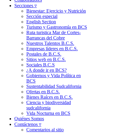
Secciones ▿
Bienestar: Ejercicio y Nutrición
Sección especial
English Section
Turismo y Gastronomía en BCS
Ruta turistica Mar de Cortes-
Barrancas del Cobre
Nuestros Talentos B.C.S.
Empresas líderes en B.C.S.
Postales de B.C.S.
Sitios web en B.C.S.
Sociales B.C.S
¿A donde ir en BCS?
Gobiernos y Vida Política en
BCS
Sustentabilidad Sudcalifornia
Ofertas en B.C.S.
Bienes Raíces en B.C.S.
Ciencia y biodiversidad
sudcalifornia
Vida Nocturna en BCS
Quiénes Somos
Contáctenos ▿
Comentarios al sitio