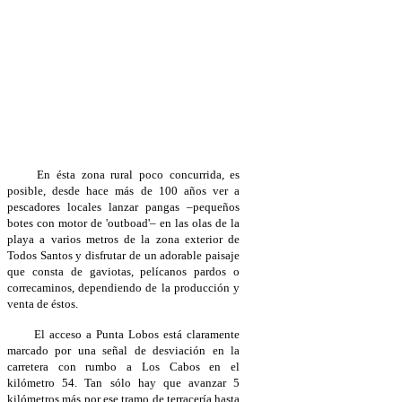
En ésta zona rural poco concurrida, es
posible, desde hace más de 100 años ver a
pescadores locales lanzar pangas –pequeños
botes con motor de 'outboad'– en las olas de la
playa a varios metros de la zona exterior de
Todos Santos y disfrutar de un adorable paisaje
que consta de gaviotas, pelícanos pardos o
correcaminos, dependiendo de la producción y
venta de éstos.
El acceso a Punta Lobos está claramente
marcado por una señal de desviación en la
carretera con rumbo a Los Cabos en el
kilómetro 54. Tan sólo hay que avanzar 5
kilómetros más por ese tramo de terracería hasta