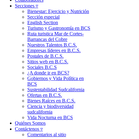
Secciones ▿
Bienestar: Ejercicio y Nutrición
Sección especial
English Section
Turismo y Gastronomía en BCS
Ruta turistica Mar de Cortes-
Barrancas del Cobre
Nuestros Talentos B.C.S.
Empresas líderes en B.C.S.
Postales de B.C.S.
Sitios web en B.C.S.
Sociales B.C.S
¿A donde ir en BCS?
Gobiernos y Vida Política en
BCS
Sustentabilidad Sudcalifornia
Ofertas en B.C.S.
Bienes Raíces en B.C.S.
Ciencia y biodiversidad
sudcalifornia
Vida Nocturna en BCS
Quiénes Somos
Contáctenos ▿
Comentarios al sitio