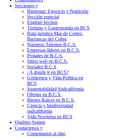
Secciones ▿
Bienestar: Ejercicio y Nutrición
Sección especial
English Section
Turismo y Gastronomía en BCS
Ruta turistica Mar de Cortes-
Barrancas del Cobre
Nuestros Talentos B.C.S.
Empresas líderes en B.C.S.
Postales de B.C.S.
Sitios web en B.C.S.
Sociales B.C.S
¿A donde ir en BCS?
Gobiernos y Vida Política en
BCS
Sustentabilidad Sudcalifornia
Ofertas en B.C.S.
Bienes Raíces en B.C.S.
Ciencia y biodiversidad
sudcalifornia
Vida Nocturna en BCS
Quiénes Somos
Contáctenos ▿
Comentarios al sitio