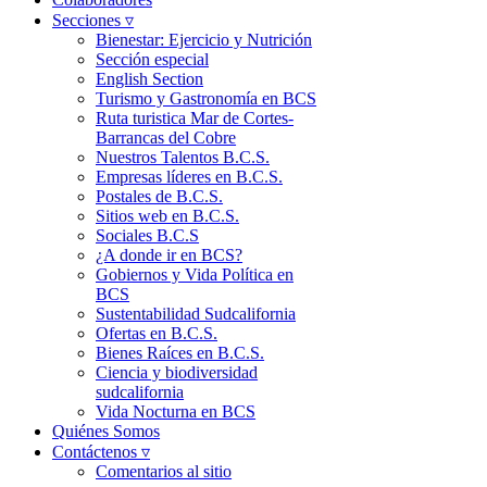
Secciones ▿
Bienestar: Ejercicio y Nutrición
Sección especial
English Section
Turismo y Gastronomía en BCS
Ruta turistica Mar de Cortes-
Barrancas del Cobre
Nuestros Talentos B.C.S.
Empresas líderes en B.C.S.
Postales de B.C.S.
Sitios web en B.C.S.
Sociales B.C.S
¿A donde ir en BCS?
Gobiernos y Vida Política en
BCS
Sustentabilidad Sudcalifornia
Ofertas en B.C.S.
Bienes Raíces en B.C.S.
Ciencia y biodiversidad
sudcalifornia
Vida Nocturna en BCS
Quiénes Somos
Contáctenos ▿
Comentarios al sitio